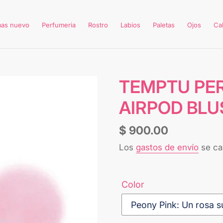
mas nuevo
Perfumeria
Rostro
Labios
Paletas
Ojos
Ca
TEMPTU PE
AIRPOD BLU
Precio
$ 900.00
habitual
Los
gastos de envío
se cal
Color