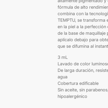
altamente pigmentado y d
fórmula de alto rendimie
combina con la tecnologí
TEMPTU, se transforma e
en la piel a la perfecció
de la base de maquillaje 
aplícalo debajo para obt
que se difumina al insta
3 mL
Lavado de color luminoso
De larga duración, resiste
agua
Cobertura edificable
Sin aceite, sin parabeno
hipoalergénico