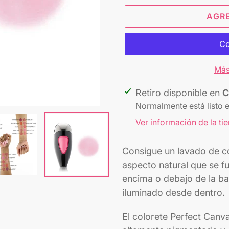
AGR
Más
Agregando
Retiro disponible en
C
el
Normalmente está listo 
producto
Ver información de la ti
a
tu
Consigue un lavado de co
carrito
aspecto natural que se fu
encima o debajo de la ba
iluminado desde dentro.
El colorete Perfect Canv