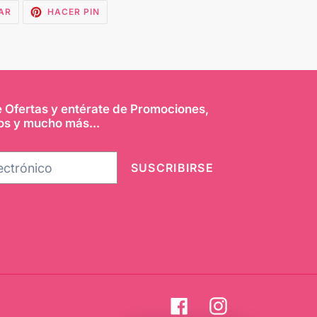
TUITEAR
PINEAR
AR
HACER PIN
EN
EN
TWITTER
PINTEREST
e Ofertas y entérate de Promociones,
os y mucho más...
SUSCRIBIRSE
Facebook
Instagram