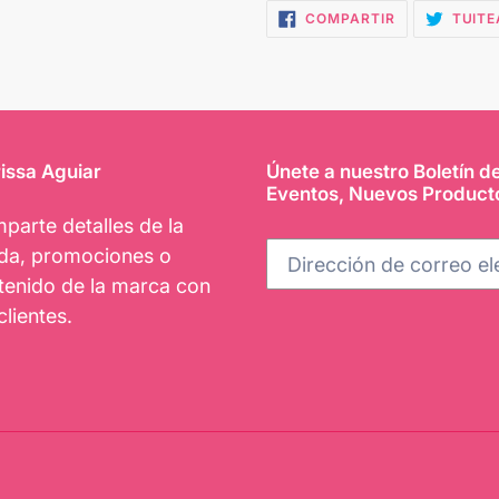
COMPARTIR
COMPARTIR
TUITE
EN
FACEBOOK
issa Aguiar
Únete a nuestro Boletín d
Eventos, Nuevos Product
parte detalles de la
nda, promociones o
tenido de la marca con
clientes.