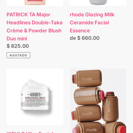
Crème
&
PATRICK TA Major
rhode Glazing Milk
Powder
Headlines Double-Take
Ceramide Facial
Blush
Crème & Powder Blush
Essence
Duo
Precio
de $ 660.00
Duo mini
mini
habitual
Precio
$ 825.00
habitual
AGOTADO
KIEHLS
RHODE
Ultra
POCKET
Facial
BLUSH
Cream
-
BLUSH
DE
POCHE