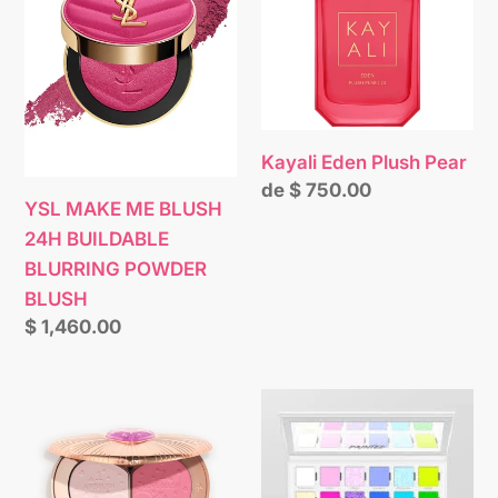
n
BLUSH
Pear
:
24H
BUILDABLE
BLURRING
POWDER
Kayali Eden Plush Pear
BLUSH
Precio
de $ 750.00
YSL MAKE ME BLUSH
habitual
24H BUILDABLE
BLURRING POWDER
BLUSH
Precio
$ 1,460.00
habitual
Charlotte
PAINTED
Tilbury
ARTISTRY
Pillow
CANVAS
Talk
PALETTE