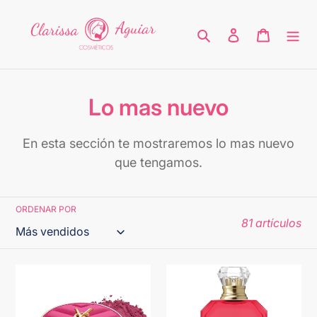
Ir
directamente
Buscar
Ingresar
Carrito
al
contenido
C
Lo mas nuevo
o
En esta sección te mostraremos lo mas nuevo
l
que tengamos.
e
c
ORDENAR POR
81 artículos
c
i
YSL
Kayali
ó
MAKE
Eden
ME
Plush