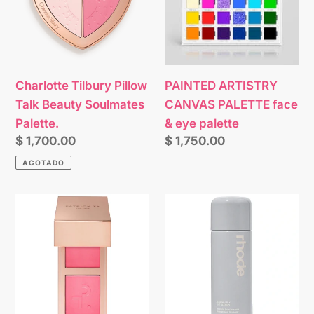
Beauty
face
Soulmates
&
Palette.
eye
palette
Charlotte Tilbury Pillow
PAINTED ARTISTRY
Talk Beauty Soulmates
CANVAS PALETTE face
Palette.
& eye palette
Precio
$ 1,700.00
Precio
$ 1,750.00
habitual
habitual
AGOTADO
PATRICK
rhode
TA
Glazing
Major
Milk
Headlines
Ceramide
Double-
Facial
Take
Essence