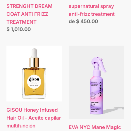
STRENGHT DREAM
supernatural spray
COAT ANTI FRIZZ
anti-frizz treatment
Precio
de $ 450.00
TREATMENT
habitual
Precio
$ 1,010.00
habitual
GISOU
EVA
Honey
NYC
Infused
Mane
Hair
Magic
Oil
10-
-
In-
Aceite
1
capilar
Hair
GISOU Honey Infused
multifunción
Primer
Hair Oil - Aceite capilar
multifunción
EVA NYC Mane Magic