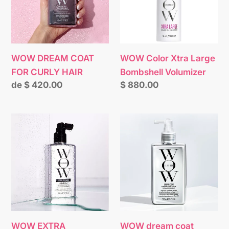
CURLY
Bombshell
HAIR
Volumizer
WOW DREAM COAT
WOW Color Xtra Large
FOR CURLY HAIR
Bombshell Volumizer
Precio
de $ 420.00
Precio
$ 880.00
habitual
habitual
WOW
WOW
EXTRA
dream
STRENGHT
coat
DREAM
supernatural
COAT
spray
ANTI
anti-
FRIZZ
frizz
TREATMENT
treatment
WOW EXTRA
WOW dream coat