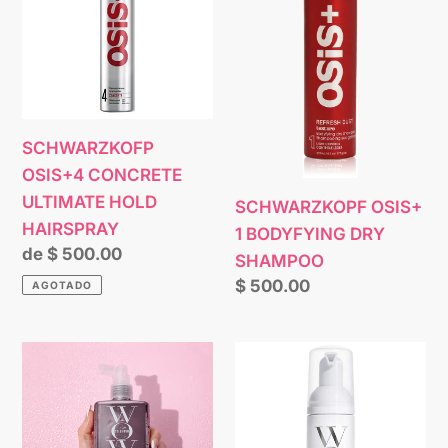
n
ULTIMATE
BODYFYING
HOLD
DRY
:
HAIRSPRAY
SHAMPOO
SCHWARZKOFP
OSIS+4 CONCRETE
ULTIMATE HOLD
SCHWARZKOPF OSIS+
HAIRSPRAY
1 BODYFYING DRY
Precio
de $ 500.00
SHAMPOO
habitual
Precio
$ 500.00
AGOTADO
habitual
WOW
WOW
DREAM
Color
COAT
Xtra
FOR
Large