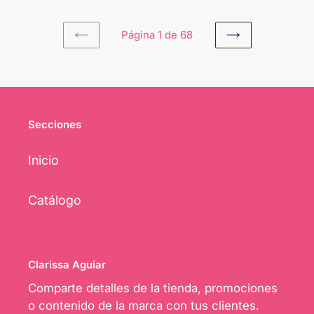
Página 1 de 68
PAGINA
SIGUIENTE
ANTERIOR
PÁGINA
Secciones
Inicio
Catálogo
Clarissa Aguiar
Comparte detalles de la tienda, promociones
o contenido de la marca con tus clientes.