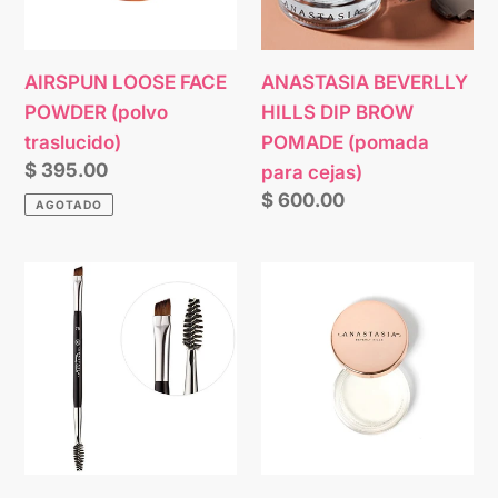
n
traslucido)
POMADE
(pomada
:
para
AIRSPUN LOOSE FACE
ANASTASIA BEVERLLY
cejas)
POWDER (polvo
HILLS DIP BROW
traslucido)
POMADE (pomada
Precio
$ 395.00
para cejas)
habitual
Precio
$ 600.00
AGOTADO
habitual
ANASTASIA
ANASTASIA
BEVERLLY
BEVERLLY
HILLS
HILLS
7B
BROW
DUO
FREEZE
ANGLE
(
BRUSH
cera
(brocha
para