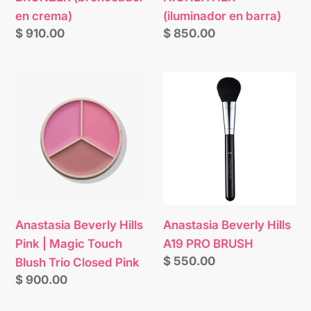
en crema)
(iluminador en barra)
Precio
$ 910.00
Precio
$ 850.00
habitual
habitual
Anastasia
Anastasia
Beverly
Beverly
Hills
Hills
Pink
A19
|
PRO
Magic
BRUSH
Touch
Blush
Anastasia Beverly Hills
Anastasia Beverly Hills
Trio
Pink | Magic Touch
A19 PRO BRUSH
Closed
Precio
$ 550.00
Blush Trio Closed Pink
Pink
habitual
Precio
$ 900.00
habitual