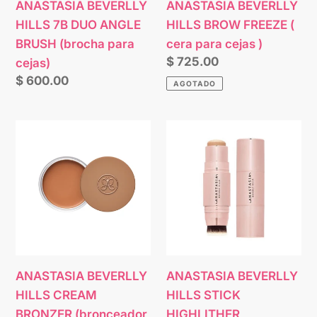
ANASTASIA BEVERLLY
ANASTASIA BEVERLLY
para
cejas
HILLS 7B DUO ANGLE
HILLS BROW FREEZE (
cejas)
)
BRUSH (brocha para
cera para cejas )
Precio
$ 725.00
cejas)
habitual
Precio
$ 600.00
AGOTADO
habitual
ANASTASIA
ANASTASIA
BEVERLLY
BEVERLLY
HILLS
HILLS
CREAM
STICK
BRONZER
HIGHLITHER
(bronceador
(iluminador
en
en
crema)
barra)
ANASTASIA BEVERLLY
ANASTASIA BEVERLLY
HILLS CREAM
HILLS STICK
BRONZER (bronceador
HIGHLITHER