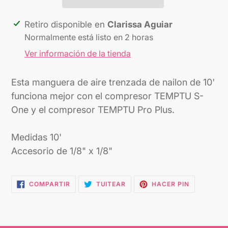
Agregando
Retiro disponible en
Clarissa Aguiar
el
Normalmente está listo en 2 horas
producto
Ver información de la tienda
a
tu
Esta manguera de aire trenzada de nailon de 10'
carrito
funciona mejor con el compresor TEMPTU S-
One y el compresor TEMPTU Pro Plus.
Medidas 10'
Accesorio de 1/8" x 1/8"
COMPARTIR
TUITEAR
PINEAR
COMPARTIR
TUITEAR
HACER PIN
EN
EN
EN
FACEBOOK
TWITTER
PINTEREST