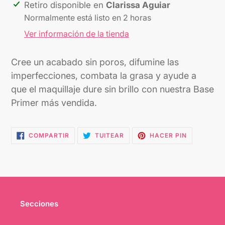
Agregando
Retiro disponible en
Clarissa Aguiar
el
Normalmente está listo en 2 horas
producto
Ver información de la tienda
a
tu
Cree un acabado sin poros, difumine las
carrito
imperfecciones, combata la grasa y ayude a
que el maquillaje dure sin brillo con nuestra Base
Primer más vendida.
COMPARTIR
TUITEAR
PINEAR
COMPARTIR
TUITEAR
HACER PIN
EN
EN
EN
FACEBOOK
TWITTER
PINTEREST
Secciones