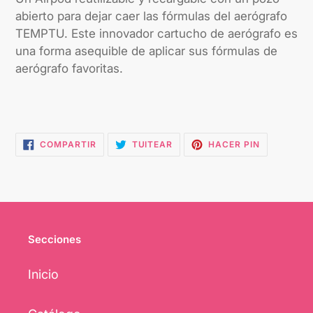
abierto para dejar caer las fórmulas del aerógrafo
TEMPTU. Este innovador cartucho de aerógrafo es
una forma asequible de aplicar sus fórmulas de
aerógrafo favoritas.
COMPARTIR
TUITEAR
PINEAR
COMPARTIR
TUITEAR
HACER PIN
EN
EN
EN
FACEBOOK
TWITTER
PINTEREST
Secciones
Inicio