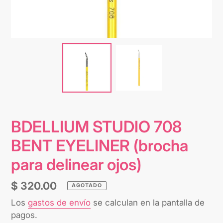
BDELLIUM STUDIO 708
BENT EYELINER (brocha
para delinear ojos)
Precio
$ 320.00
AGOTADO
habitual
Los
gastos de envío
se calculan en la pantalla de
pagos.