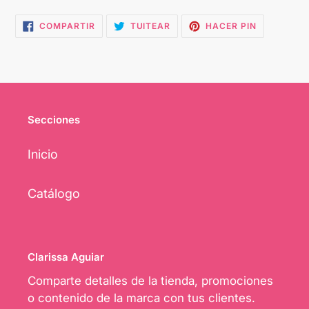
COMPARTIR
TUITEAR
PINEAR
COMPARTIR
TUITEAR
HACER PIN
EN
EN
EN
FACEBOOK
TWITTER
PINTEREST
Secciones
Inicio
Catálogo
Clarissa Aguiar
Comparte detalles de la tienda, promociones
o contenido de la marca con tus clientes.