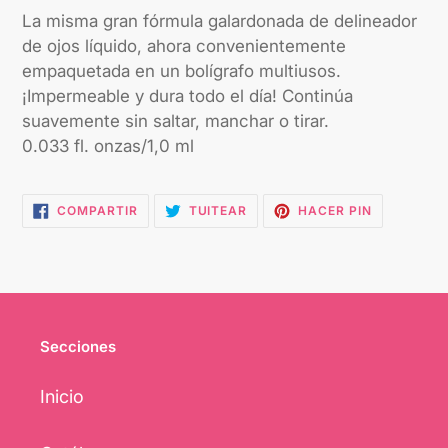
La misma gran fórmula galardonada de delineador
de ojos líquido, ahora convenientemente
empaquetada en un bolígrafo multiusos.
¡Impermeable y dura todo el día! Continúa
suavemente sin saltar, manchar o tirar.
0.033 fl. onzas/1,0 ml
COMPARTIR
TUITEAR
PINEAR
COMPARTIR
TUITEAR
HACER PIN
EN
EN
EN
FACEBOOK
TWITTER
PINTEREST
Secciones
Inicio