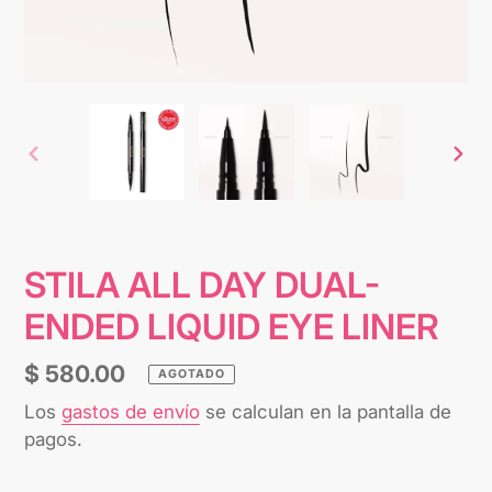
ANTERIOR
SIG
DIAPOSITIVA
DIA
STILA ALL DAY DUAL-
ENDED LIQUID EYE LINER
Precio
$ 580.00
AGOTADO
habitual
Los
gastos de envío
se calculan en la pantalla de
pagos.