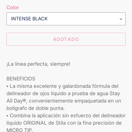
Color
AGOTADO
Agregando
el
¡La línea perfecta, siempre!
producto
a
BENEFICIOS
tu
▪ La misma excelente y galardonada fórmula del
carrito
delineador de ojos líquido a prueba de agua Stay
All Day®, convenientemente empaquetada en un
bolígrafo de doble punta.
▪ Combina la aplicación sin esfuerzo del delineador
líquido ORIGINAL de Stila con la fina precisión de
MICRO TIP.