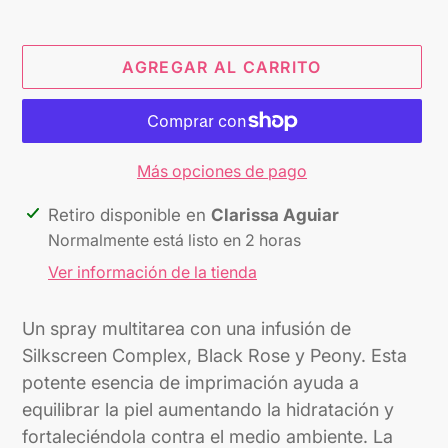
AGREGAR AL CARRITO
Más opciones de pago
Agregando
Retiro disponible en
Clarissa Aguiar
el
Normalmente está listo en 2 horas
producto
Ver información de la tienda
a
tu
Un spray multitarea con una infusión de
carrito
Silkscreen Complex, Black Rose y Peony. Esta
potente esencia de imprimación ayuda a
equilibrar la piel aumentando la hidratación y
fortaleciéndola contra el medio ambiente. La