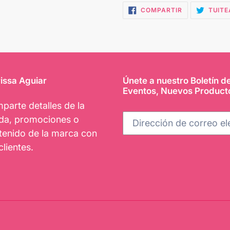
COMPARTIR
COMPARTIR
TUITE
EN
FACEBOOK
issa Aguiar
Únete a nuestro Boletín d
Eventos, Nuevos Product
parte detalles de la
nda, promociones o
tenido de la marca con
clientes.