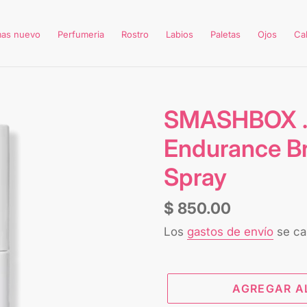
mas nuevo
Perfumeria
Rostro
Labios
Paletas
Ojos
Ca
SMASHBOX ...
Endurance Br
Spray
Precio
$ 850.00
habitual
Los
gastos de envío
se cal
AGREGAR A