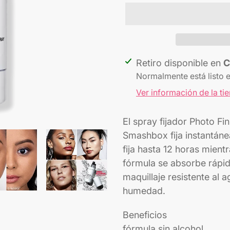
Agregando
Retiro disponible en
C
el
Normalmente está listo 
producto
Ver información de la ti
a
tu
El spray fijador Photo Fi
carrito
Smashbox fija instantánea
fija hasta 12 horas mientr
fórmula se absorbe rápi
maquillaje resistente al a
humedad.
Beneficios
fórmula sin alcohol