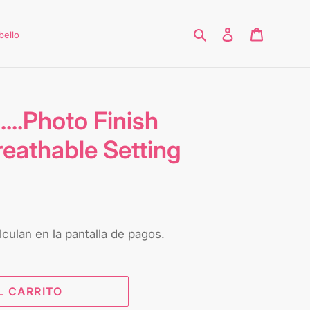
Buscar
Ingresar
Carrito
bello
..Photo Finish
eathable Setting
culan en la pantalla de pagos.
L CARRITO