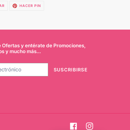
TUITEAR
PINEAR
AR
HACER PIN
EN
EN
TWITTER
PINTEREST
e Ofertas y entérate de Promociones,
os y mucho más...
SUSCRIBIRSE
Facebook
Instagram