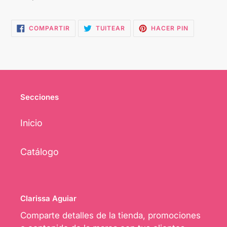
COMPARTIR
TUITEAR
PINEAR
COMPARTIR
TUITEAR
HACER PIN
EN
EN
EN
FACEBOOK
TWITTER
PINTEREST
Secciones
Inicio
Catálogo
Clarissa Aguiar
Comparte detalles de la tienda, promociones