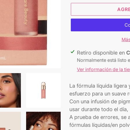
AGR
Más
Agregando
Retiro disponible en
C
el
Normalmente está listo 
producto
Ver información de la ti
a
tu
La fórmula líquida ligera
carrito
esfuerzo para un suave r
Con una infusión de pigm
usar durante todo el día
A prueba de errores, se 
fórmulas líquidas/en polvo