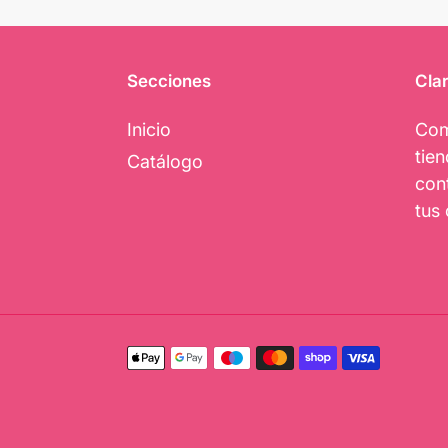
Secciones
Clar
Inicio
Com
tie
Catálogo
con
tus 
Métodos
de
pago