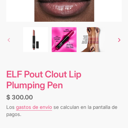
ANTERIOR
SIG
DIAPOSITIVA
DIA
ELF Pout Clout Lip
Plumping Pen
Precio
$ 300.00
habitual
Los
gastos de envío
se calculan en la pantalla de
pagos.