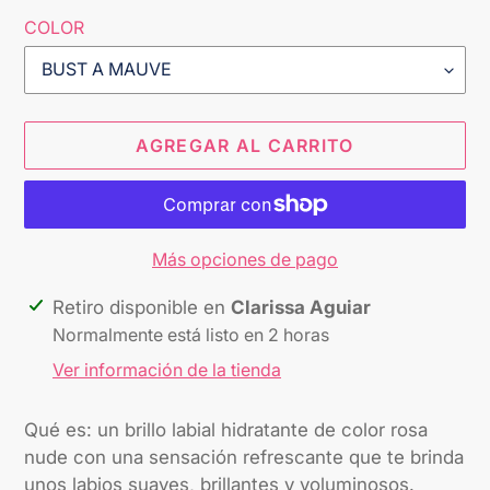
COLOR
AGREGAR AL CARRITO
Más opciones de pago
Agregando
Retiro disponible en
Clarissa Aguiar
el
Normalmente está listo en 2 horas
producto
Ver información de la tienda
a
tu
Qué es: un brillo labial hidratante de color rosa
carrito
nude con una sensación refrescante que te brinda
unos labios suaves, brillantes y voluminosos.