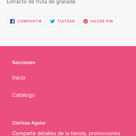
Extracto de fruta de granada
COMPARTIR
TUITEAR
PINEAR
COMPARTIR
TUITEAR
HACER PIN
EN
EN
EN
FACEBOOK
TWITTER
PINTEREST
Secciones
Inicio
Catálogo
Clarissa Aguiar
Comparte detalles de la tienda, promociones