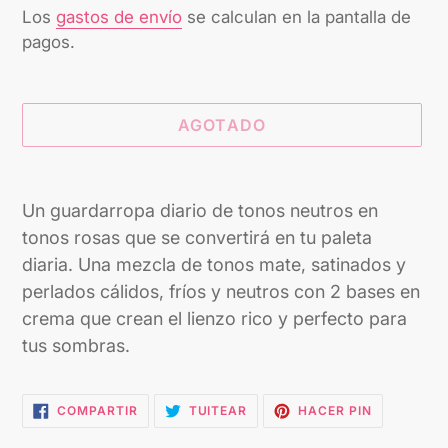
habitual
Los
gastos de envío
se calculan en la pantalla de
pagos.
AGOTADO
Agregando
el
Un guardarropa diario de tonos neutros en
producto
tonos rosas que se convertirá en tu paleta
a
diaria. Una mezcla de tonos mate, satinados y
tu
perlados cálidos, fríos y neutros con 2 bases en
carrito
crema que crean el lienzo rico y perfecto para
tus sombras.
COMPARTIR
TUITEAR
PINEAR
COMPARTIR
TUITEAR
HACER PIN
EN
EN
EN
FACEBOOK
TWITTER
PINTEREST