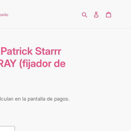
Buscar
Ingresar
Carrito
bello
atrick Starrr
Y (fijador de
culan en la pantalla de pagos.