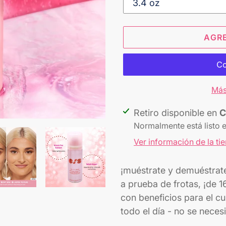
AGR
Más
Agregando
Retiro disponible en
C
el
Normalmente está listo 
producto
Ver información de la ti
a
tu
¡muéstrate y demuéstrate
carrito
a prueba de frotas, ¡de 
con beneficios para el c
todo el día - no se neces