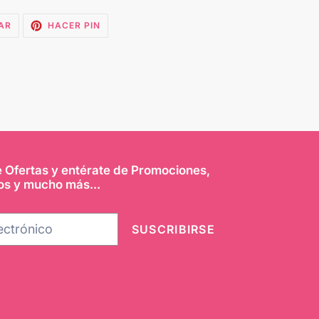
TUITEAR
PINEAR
AR
HACER PIN
EN
EN
TWITTER
PINTEREST
e Ofertas y entérate de Promociones,
os y mucho más...
SUSCRIBIRSE