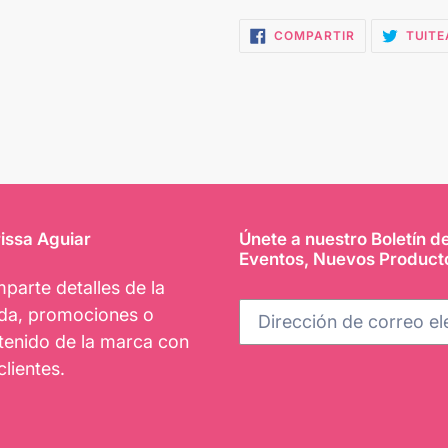
COMPARTIR
COMPARTIR
TUITE
EN
FACEBOOK
issa Aguiar
Únete a nuestro Boletín d
Eventos, Nuevos Product
parte detalles de la
nda, promociones o
tenido de la marca con
clientes.