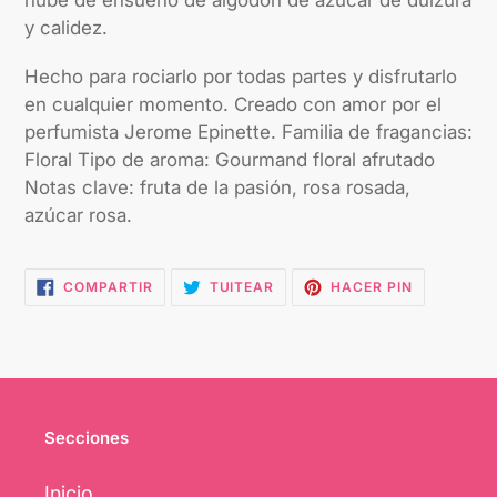
y calidez.
Hecho para rociarlo por todas partes y disfrutarlo
en cualquier momento. Creado con amor por el
perfumista Jerome Epinette. Familia de fragancias:
Floral Tipo de aroma: Gourmand floral afrutado
Notas clave: fruta de la pasión, rosa rosada,
azúcar rosa.
COMPARTIR
TUITEAR
PINEAR
COMPARTIR
TUITEAR
HACER PIN
EN
EN
EN
FACEBOOK
TWITTER
PINTEREST
Secciones
Inicio