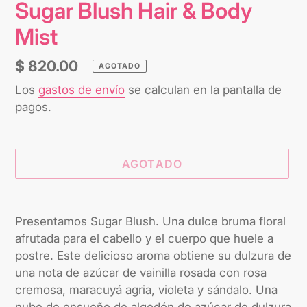
Sugar Blush Hair & Body
Mist
Precio
$ 820.00
AGOTADO
habitual
Los
gastos de envío
se calculan en la pantalla de
pagos.
AGOTADO
Agregando
el
Presentamos Sugar Blush. Una dulce bruma floral
producto
afrutada para el cabello y el cuerpo que huele a
a
postre. Este delicioso aroma obtiene su dulzura de
tu
una nota de azúcar de vainilla rosada con rosa
carrito
cremosa, maracuyá agria, violeta y sándalo. Una
nube de ensueño de algodón de azúcar de dulzura