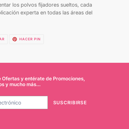
ar los polvos fijadores sueltos, cada
licación experta en todas las áreas del
TUITEAR
PINEAR
AR
HACER PIN
EN
EN
TWITTER
PINTEREST
e Ofertas y entérate de Promociones,
os y mucho más...
SUSCRIBIRSE