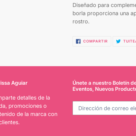
Diseñado para complement
borla proporciona una ap
rostro.
COMPARTIR
COMPARTIR
TUITE
EN
FACEBOOK
issa Aguiar
Únete a nuestro Boletín d
Eventos, Nuevos Product
parte detalles de la
nda, promociones o
tenido de la marca con
clientes.