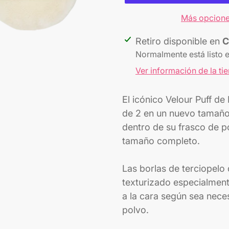
Más opcione
Agregando
Retiro disponible en
C
el
Normalmente está listo 
producto
Ver información de la ti
a
tu
El icónico Velour Puff d
carrito
de 2 en un nuevo tamañ
dentro de su frasco de p
tamaño completo.
Las borlas de terciopelo
texturizado especialmen
a la cara según sea neces
polvo.