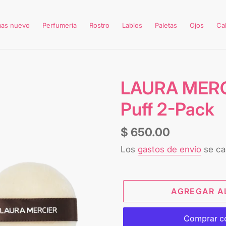
mas nuevo
Perfumeria
Rostro
Labios
Paletas
Ojos
Ca
LAURA MERC
Puff 2-Pack
Precio
$ 650.00
habitual
Los
gastos de envío
se cal
AGREGAR A