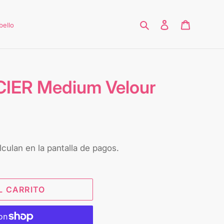
Buscar
Ingresar
Carrito
bello
IER Medium Velour
culan en la pantalla de pagos.
L CARRITO