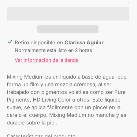
Agregando
Retiro disponible en
Clarissa Aguiar
el
Normalmente está listo en 2 horas
producto
Ver información de la tienda
a
tu
Mixing Medium es un líquido a base de agua, que
carrito
forma un film y una mezcla cremosa, al ser
trabajado con pigmentos volátiles como ser Pure
Pigments, HD Living Color u otros. Este líquido
suave, se aplica fácilmente con un pincel en la
cara o el cuerpo. Mixing Medium no mancha y es
durable sobre la piel.
Características del producto