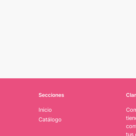
Secciones
Clar
Inicio
Com
tie
Catálogo
con
tus 