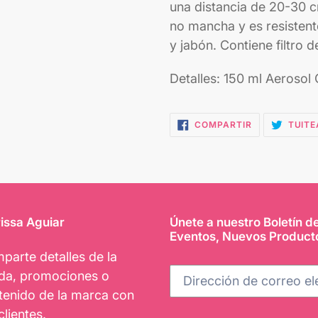
una distancia de 20-30 
no mancha y es resistent
y jabón. Contiene filtro
Detalles:
150 ml Aerosol
COMPARTIR
COMPARTIR
TUITE
EN
FACEBOOK
issa Aguiar
Únete a nuestro Boletín d
Eventos, Nuevos Product
parte detalles de la
nda, promociones o
tenido de la marca con
clientes.