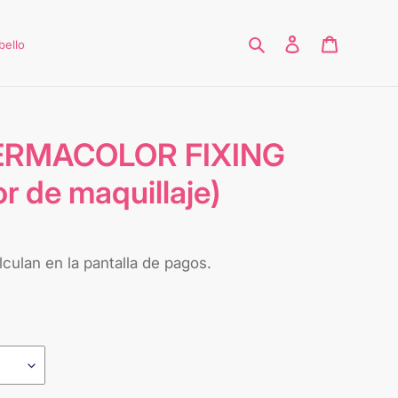
Buscar
Ingresar
Carrito
bello
ERMACOLOR FIXING
r de maquillaje)
culan en la pantalla de pagos.