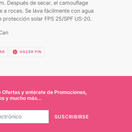
cm. Después de secar, el camouflage
e a roces. Se lava fácilmente con agua
 de protección solar FPS 25/SPF US-20.
 Can
TUITEAR
PINEAR
AR
HACER PIN
EN
EN
TWITTER
PINTEREST
e Ofertas y entérate de Promociones,
os y mucho más...
SUSCRIBIRSE