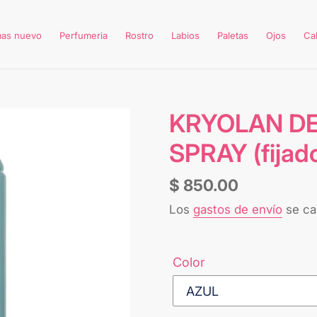
mas nuevo
Perfumeria
Rostro
Labios
Paletas
Ojos
Ca
KRYOLAN D
SPRAY (fijado
Precio
$ 850.00
habitual
Los
gastos de envío
se cal
Color