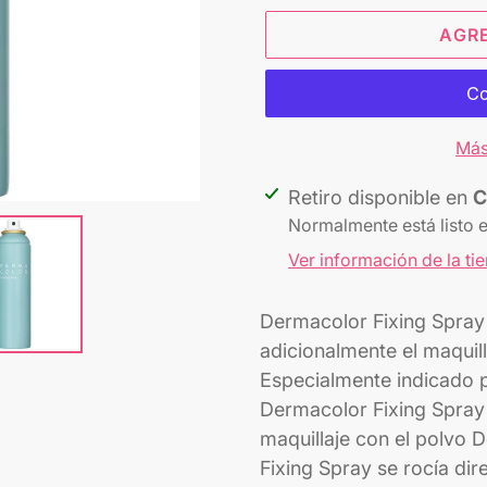
AGR
Más
Agregando
Retiro disponible en
C
el
Normalmente está listo 
producto
Ver información de la ti
a
tu
Dermacolor Fixing Spray s
carrito
adicionalmente el maqui
Especialmente indicado p
Dermacolor Fixing Spray 
maquillaje con el polvo
Fixing Spray se rocía di