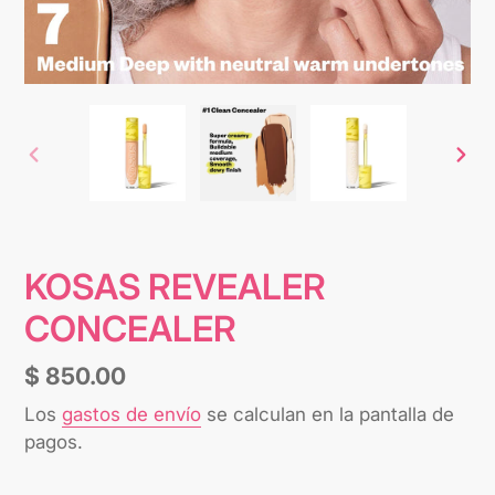
ANTERIOR
SIG
DIAPOSITIVA
DIA
KOSAS REVEALER
CONCEALER
Precio
$ 850.00
habitual
Los
gastos de envío
se calculan en la pantalla de
pagos.