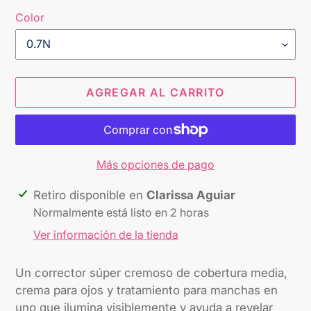
Color
AGREGAR AL CARRITO
Más opciones de pago
Agregando
Retiro disponible en
Clarissa Aguiar
el
Normalmente está listo en 2 horas
producto
Ver información de la tienda
a
tu
Un corrector súper cremoso de cobertura media,
carrito
crema para ojos y tratamiento para manchas en
uno que ilumina visiblemente y ayuda a revelar