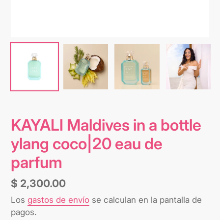
KAYALI Maldives in a bottle
ylang coco|20 eau de
parfum
Precio
$ 2,300.00
habitual
Los
gastos de envío
se calculan en la pantalla de
pagos.