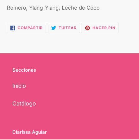
Romero, Ylang-Ylang, Leche de Coco
COMPARTIR
TUITEAR
PINEAR
COMPARTIR
TUITEAR
HACER PIN
EN
EN
EN
FACEBOOK
TWITTER
PINTEREST
Secciones
Inicio
Catálogo
Clarissa Aguiar