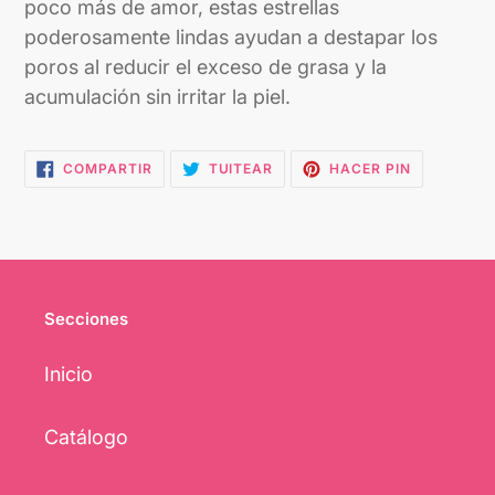
poco más de amor, estas estrellas
poderosamente lindas ayudan a destapar los
poros al reducir el exceso de grasa y la
acumulación sin irritar la piel.
COMPARTIR
TUITEAR
PINEAR
COMPARTIR
TUITEAR
HACER PIN
EN
EN
EN
FACEBOOK
TWITTER
PINTEREST
Secciones
Inicio
Catálogo