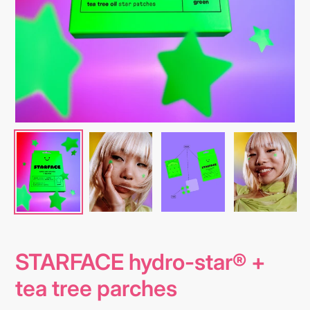
STARFACE hydro-star® +
tea tree parches