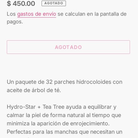
Precio
$ 450.00
AGOTADO
habitual
Los
gastos de envío
se calculan en la pantalla de
pagos.
AGOTADO
Agregando
el
producto
Un paquete de 32 parches hidrocoloides con
a
aceite de árbol de té.
tu
carrito
Hydro-Star + Tea Tree ayuda a equilibrar y
calmar la piel de forma natural al tiempo que
minimiza la aparición de enrojecimiento.
Perfectas para las manchas que necesitan un