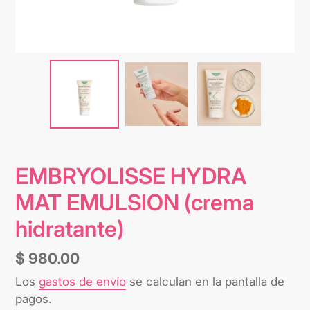
EMBRYOLISSE HYDRA
MAT EMULSION (crema
hidratante)
Precio
$ 980.00
habitual
Los
gastos de envío
se calculan en la pantalla de
pagos.