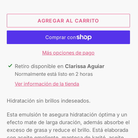
AGREGAR AL CARRITO
Más opciones de pago
Agregando
Retiro disponible en
Clarissa Aguiar
el
Normalmente está listo en 2 horas
producto
Ver información de la tienda
a
tu
Hidratación sin brillos indeseados.
carrito
Esta emulsión te asegura hidratación óptima y un
efecto mate de larga duración, además absorbe el
exceso de grasa y reduce el brillo. Está elaborada
con aceite emoliente, manteca de karité, aceite