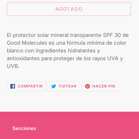
AGOTADO
Agregando
el
El protector solar mineral transparente SPF 30 de
producto
Good Molecules es una fórmula mínima de color
a
blanco con ingredientes hidratantes y
tu
antioxidantes para proteger de los rayos UVA y
carrito
UVB.
COMPARTIR
TUITEAR
PINEAR
COMPARTIR
TUITEAR
HACER PIN
EN
EN
EN
FACEBOOK
TWITTER
PINTEREST
Secciones