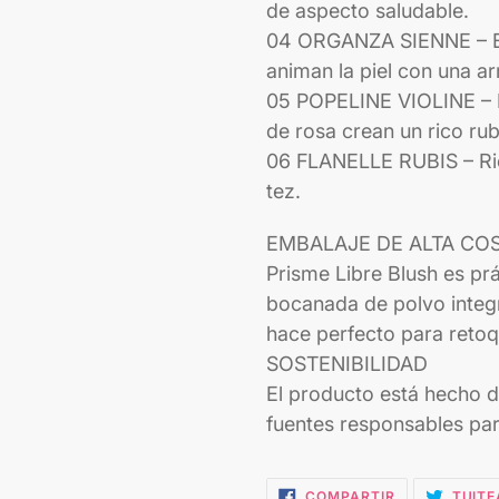
de aspecto saludable.
04 ORGANZA SIENNE – El 
animan la piel con una a
05 POPELINE VIOLINE – L
de rosa crean un rico ru
06 FLANELLE RUBIS – Rico
tez.
EMBALAJE DE ALTA CO
Prisme Libre Blush es prá
bocanada de polvo integr
hace perfecto para retoq
SOSTENIBILIDAD
El producto está hecho d
fuentes responsables par
COMPARTIR
COMPARTIR
TUITE