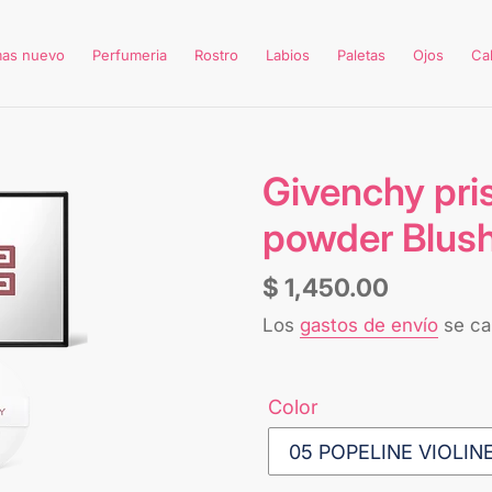
mas nuevo
Perfumeria
Rostro
Labios
Paletas
Ojos
Ca
Givenchy pris
powder Blus
Precio
$ 1,450.00
habitual
Los
gastos de envío
se cal
Color