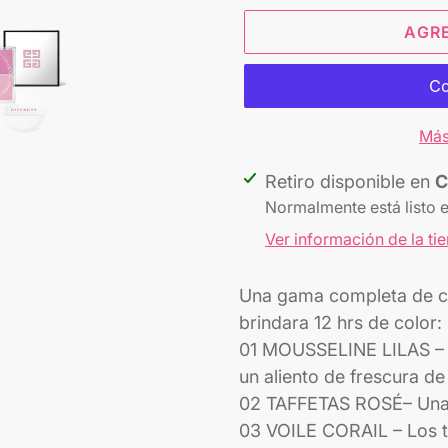
AGR
Más
Agregando
Retiro disponible en
C
el
Normalmente está listo 
producto
Ver información de la ti
a
tu
Una gama completa de c
carrito
brindara 12 hrs de color:
01 MOUSSELINE LILAS – El
un aliento de frescura de 
02 TAFFETAS ROSÉ
– Una
03 VOILE CORAIL – Los to