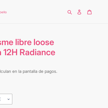
Buscar
Ingresar
Carrito
bello
me libre loose
h 12H Radiance
culan en la pantalla de pagos.