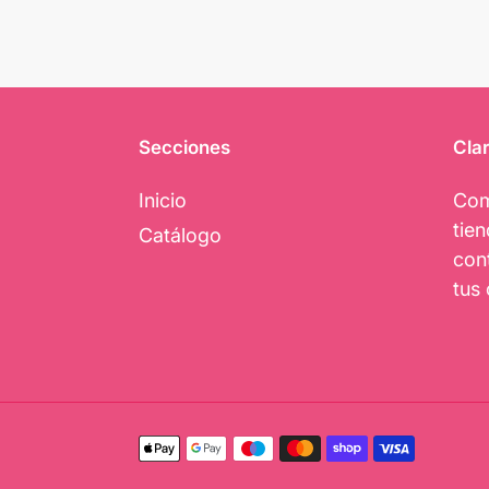
Secciones
Clar
Inicio
Com
tie
Catálogo
con
tus 
Métodos
de