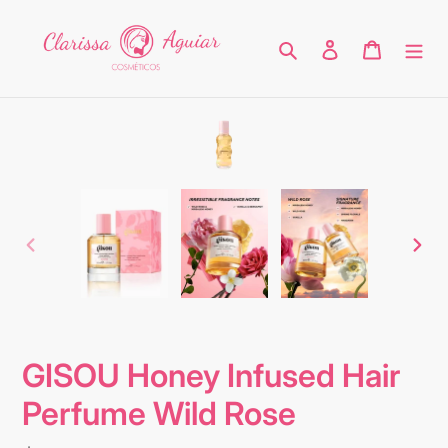
Ir
directamente
Buscar
Ingresar
Carrito
al
contenido
ANTERIOR
SIG
DIAPOSITIVA
DIA
GISOU Honey Infused Hair
Perfume Wild Rose