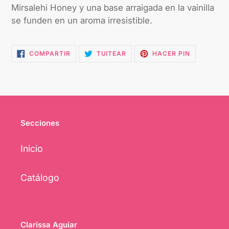
Mirsalehi Honey y una base arraigada en la vainilla
se funden en un aroma irresistible.
COMPARTIR
TUITEAR
PINEAR
COMPARTIR
TUITEAR
HACER PIN
EN
EN
EN
FACEBOOK
TWITTER
PINTEREST
Secciones
Inicio
Catálogo
Clarissa Aguiar