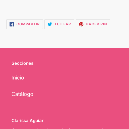
COMPARTIR
TUITEAR
PINEAR
COMPARTIR
TUITEAR
HACER PIN
EN
EN
EN
FACEBOOK
TWITTER
PINTEREST
Secciones
Inicio
Catálogo
Clarissa Aguiar