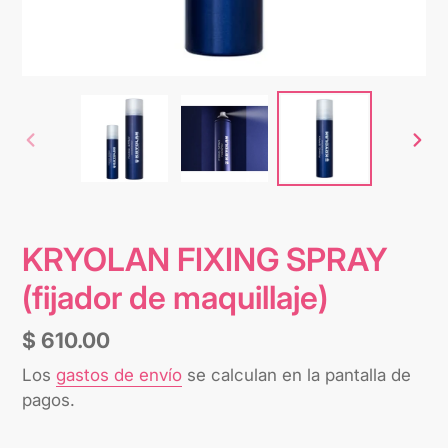
ANTERIOR
SIG
DIAPOSITIVA
DIA
KRYOLAN FIXING SPRAY
(fijador de maquillaje)
Precio
$ 610.00
habitual
Los
gastos de envío
se calculan en la pantalla de
pagos.