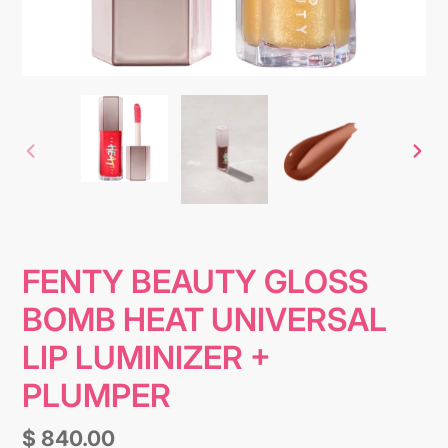
ANTERIOR
SIG
DIAPOSITIVA
DIA
FENTY BEAUTY GLOSS
BOMB HEAT UNIVERSAL
LIP LUMINIZER +
PLUMPER
Precio
$ 840.00