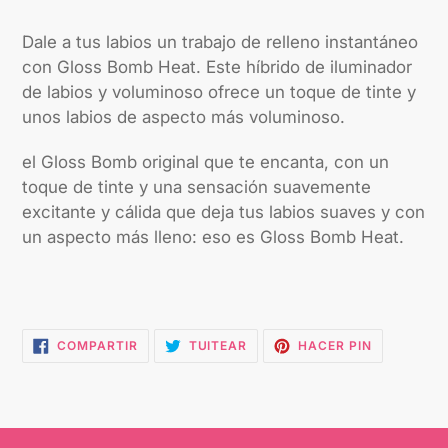
a
tu
Dale a tus labios un trabajo de relleno instantáneo
carrito
con Gloss Bomb Heat. Este híbrido de iluminador
de labios y voluminoso ofrece un toque de tinte y
unos labios de aspecto más voluminoso.
el Gloss Bomb original que te encanta, con un
toque de tinte y una sensación suavemente
excitante y cálida que deja tus labios suaves y con
un aspecto más lleno: eso es Gloss Bomb Heat.
COMPARTIR
TUITEAR
PINEAR
COMPARTIR
TUITEAR
HACER PIN
EN
EN
EN
FACEBOOK
TWITTER
PINTEREST