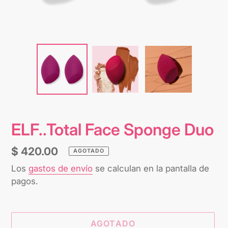
ELF..Total Face Sponge Duo
Precio
$ 420.00
AGOTADO
habitual
Los
gastos de envío
se calculan en la pantalla de
pagos.
AGOTADO