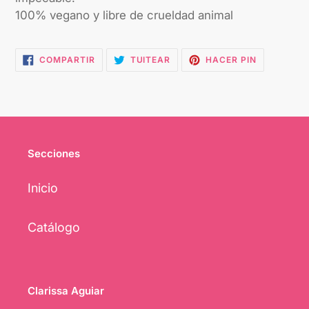
100% vegano y libre de crueldad animal
COMPARTIR
TUITEAR
PINEAR
COMPARTIR
TUITEAR
HACER PIN
EN
EN
EN
FACEBOOK
TWITTER
PINTEREST
Secciones
Inicio
Catálogo
Clarissa Aguiar