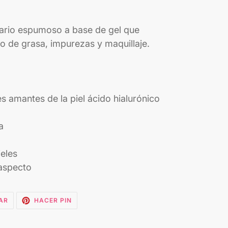
iario espumoso a base de gel que
so de grasa, impurezas y maquillaje.
s amantes de la piel ácido hialurónico
a
ieles
aspecto
TUITEAR
PINEAR
AR
HACER PIN
EN
EN
TWITTER
PINTEREST