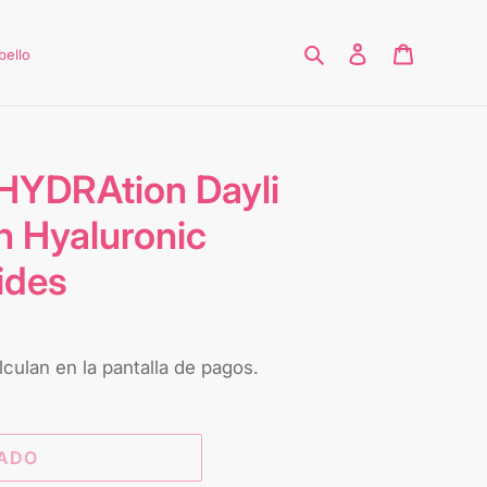
Buscar
Ingresar
Carrito
bello
 HYDRAtion Dayli
h Hyaluronic
ides
culan en la pantalla de pagos.
ADO