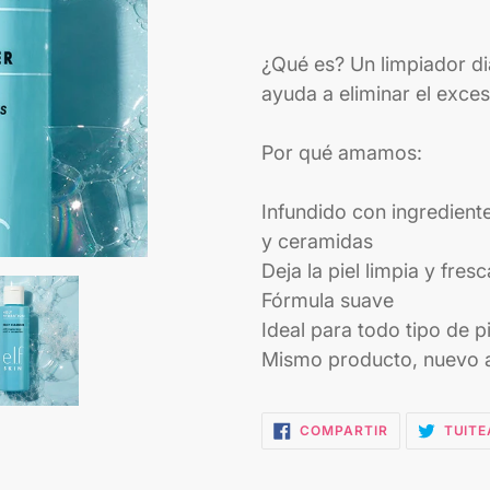
Agregando
el
¿Qué es? Un limpiador d
producto
ayuda a eliminar el exce
a
tu
Por qué amamos:
carrito
Infundido con ingrediente
y ceramidas
Deja la piel limpia y fresc
Fórmula suave
Ideal para todo tipo de p
Mismo producto, nuevo 
COMPARTIR
COMPARTIR
TUITE
EN
FACEBOOK