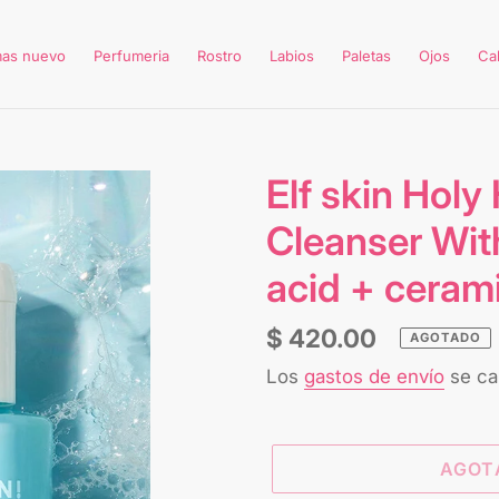
mas nuevo
Perfumeria
Rostro
Labios
Paletas
Ojos
Ca
Elf skin Holy
Cleanser Wit
acid + ceram
Precio
$ 420.00
AGOTADO
habitual
Los
gastos de envío
se cal
AGOT