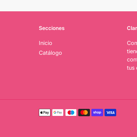
Secciones
Clar
Inicio
Com
tie
Catálogo
con
tus 
Métodos
de
pago