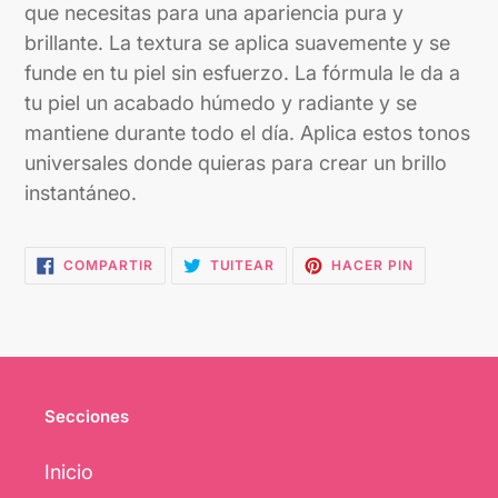
que necesitas para una apariencia pura y
brillante. La textura se aplica suavemente y se
funde en tu piel sin esfuerzo. La fórmula le da a
tu piel un acabado húmedo y radiante y se
mantiene durante todo el día. Aplica estos tonos
universales donde quieras para crear un brillo
instantáneo.
COMPARTIR
TUITEAR
PINEAR
COMPARTIR
TUITEAR
HACER PIN
EN
EN
EN
FACEBOOK
TWITTER
PINTEREST
Secciones
Inicio