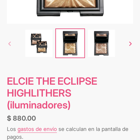
ANTERIOR
SIG
DIAPOSITIVA
DIA
ELCIE THE ECLIPSE
HIGHLITHERS
(iluminadores)
Precio
$ 880.00
habitual
Los
gastos de envío
se calculan en la pantalla de
pagos.