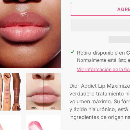
AGR
Agregando
Retiro disponible en
C
el
Normalmente está listo 
producto
Ver información de la ti
a
tu
Dior Addict Lip Maximizer 
carrito
verdadero tratamiento hi
volumen máximo. Su fórm
y ácido hialurónico, est
ingredientes de origen na