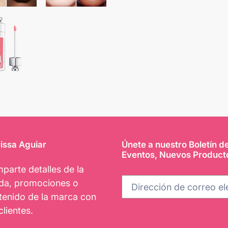
issa Aguiar
Únete a nuestro Boletín d
Eventos, Nuevos Product
parte detalles de la
nda, promociones o
tenido de la marca con
clientes.