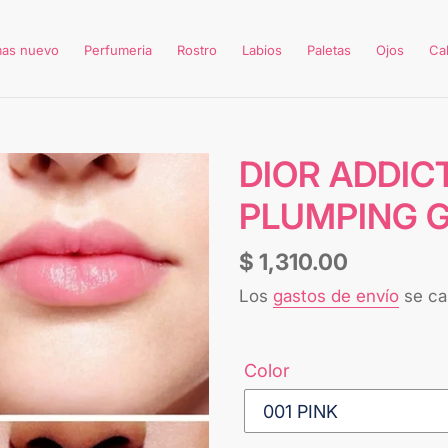
mas nuevo
Perfumeria
Rostro
Labios
Paletas
Ojos
Ca
DIOR ADDIC
PLUMPING 
Precio
$ 1,310.00
habitual
Los
gastos de envío
se cal
Color