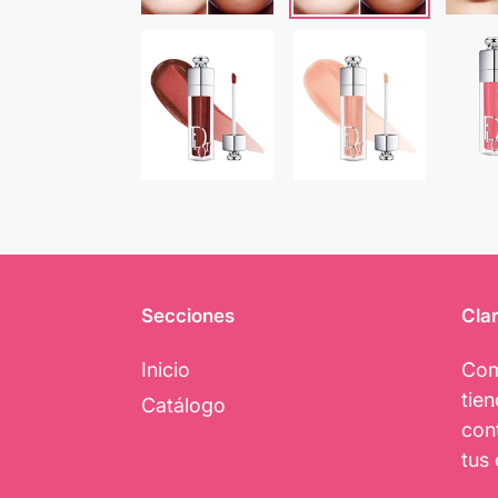
Secciones
Clar
Inicio
Com
tie
Catálogo
con
tus 