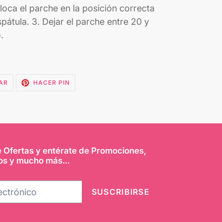
loca el parche en la posición correcta
pátula. 3. Dejar el parche entre 20 y
.
TUITEAR
PINEAR
AR
HACER PIN
EN
EN
TWITTER
PINTEREST
e Ofertas y entérate de Promociones,
os y mucho más...
SUSCRIBIRSE