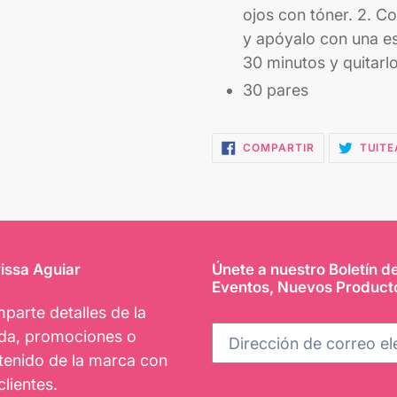
ojos con tóner. 2. Co
y apóyalo con una es
30 minutos y quitarlo
30 pares
COMPARTIR
COMPARTIR
TUITE
EN
FACEBOOK
issa Aguiar
Únete a nuestro Boletín d
Eventos, Nuevos Product
parte detalles de la
nda, promociones o
tenido de la marca con
clientes.