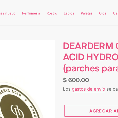
mas nuevo
Perfumeria
Rostro
Labios
Paletas
Ojos
Ca
DEARDERM 
ACID HYDRO
(parches para
Precio
$ 600.00
habitual
Los
gastos de envío
se cal
AGREGAR A