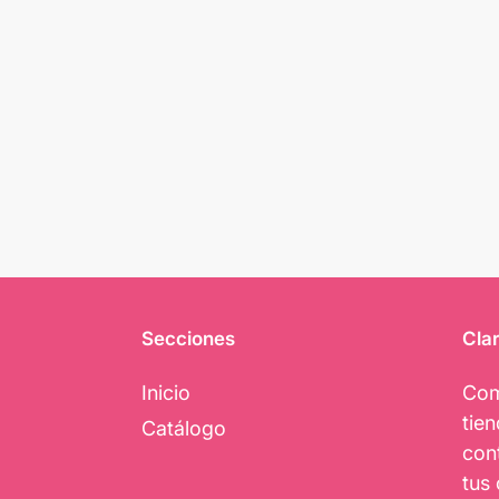
Secciones
Clar
Inicio
Com
tie
Catálogo
con
tus 