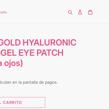
Buscar
Ingresar
Carrito
bello
GOLD HYALURONIC
GEL EYE PATCH
 ojos)
culan en la pantalla de pagos.
L CARRITO