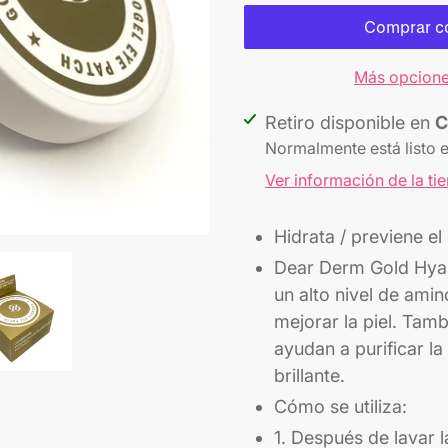
Más opcione
Agregando
Retiro disponible en
C
el
Normalmente está listo 
producto
Ver información de la ti
a
tu
Hidrata / previene el
carrito
Dear Derm Gold Hyal
un alto nivel de ami
mejorar la piel. Tam
ayudan a purificar la
brillante.
Cómo se utiliza:
1. Después de lavar l