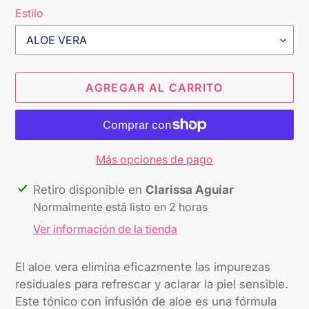
Estilo
AGREGAR AL CARRITO
Más opciones de pago
Agregando
Retiro disponible en
Clarissa Aguiar
el
Normalmente está listo en 2 horas
producto
Ver información de la tienda
a
tu
El aloe vera elimina eficazmente las impurezas
carrito
residuales para refrescar y aclarar la piel sensible.
Este tónico con infusión de aloe es una fórmula