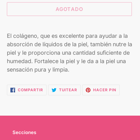
AGOTADO
Agregando
el
El colágeno, que es excelente para ayudar a la
producto
absorción de líquidos de la piel, también nutre la
a
piel y le proporciona una cantidad suficiente de
tu
humedad. Fortalece la piel y le da a la piel una
carrito
sensación pura y limpia.
COMPARTIR
TUITEAR
PINEAR
COMPARTIR
TUITEAR
HACER PIN
EN
EN
EN
FACEBOOK
TWITTER
PINTEREST
Secciones