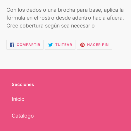
Con los dedos o una brocha para base, aplica la
fórmula en el rostro desde adentro hacia afuera.
Cree cobertura según sea necesario
COMPARTIR
TUITEAR
PINEAR
COMPARTIR
TUITEAR
HACER PIN
EN
EN
EN
FACEBOOK
TWITTER
PINTEREST
Secciones
Inicio
Catálogo