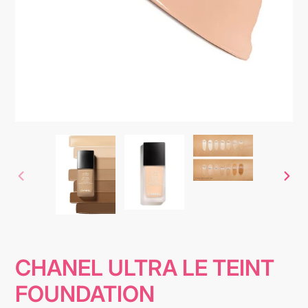
ANTERIOR
SIG
DIAPOSITIVA
DIA
CHANEL ULTRA LE TEINT
FOUNDATION