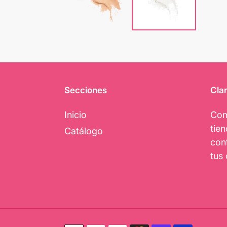
Secciones
Clar
Inicio
Com
tie
Catálogo
con
tus 