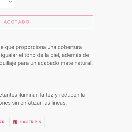
AGOTADO
ve que proporciona una cobertura
 igualar el tono de la piel, además de
aquillaje para un acabado mate natural.
tantes iluminan la tez y reducen la
nes sin enfatizar las líneas.
TUITEAR
PINEAR
AR
HACER PIN
EN
EN
TWITTER
PINTEREST