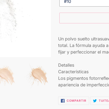
Agregando
el
Un polvo suelto ultrasua
producto
total. La fórmula ayuda a
a
fijar y perfeccionar el m
tu
carrito
Detalles
Características
Los pigmentos fotorreflec
apariencia de imperfeccio
COMPARTIR
COMPARTIR
TUITE
EN
FACEBOOK