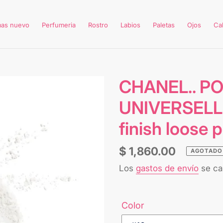
mas nuevo
Perfumeria
Rostro
Labios
Paletas
Ojos
Ca
CHANEL.. P
UNIVERSELLE
finish loose
Precio
$ 1,860.00
AGOTADO
habitual
Los
gastos de envío
se cal
Color