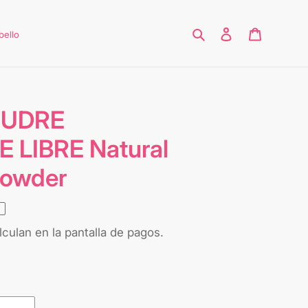
Buscar
Ingresar
Carrito
bello
OUDRE
 LIBRE Natural
 powder
culan en la pantalla de pagos.