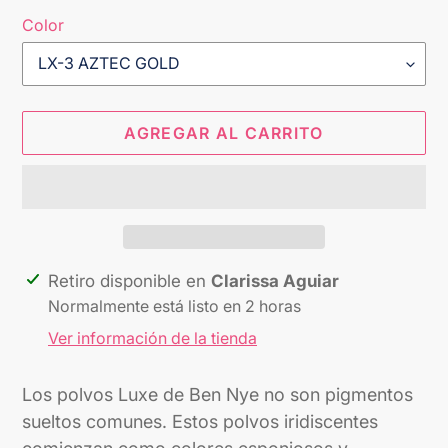
Color
AGREGAR AL CARRITO
Agregando
Retiro disponible en
Clarissa Aguiar
el
Normalmente está listo en 2 horas
producto
Ver información de la tienda
a
tu
Los polvos Luxe de Ben Nye no son pigmentos
carrito
sueltos comunes. Estos polvos iridiscentes