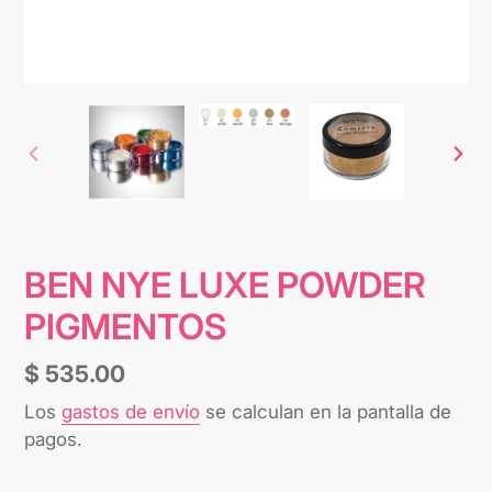
ANTERIOR
SIG
DIAPOSITIVA
DIA
BEN NYE LUXE POWDER
PIGMENTOS
Precio
$ 535.00
habitual
Los
gastos de envío
se calculan en la pantalla de
pagos.