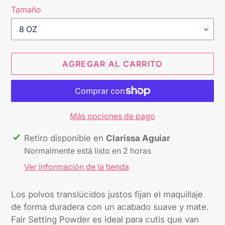
Tamaño
AGREGAR AL CARRITO
Más opciones de pago
Agregando
Retiro disponible en
Clarissa Aguiar
el
Normalmente está listo en 2 horas
producto
Ver información de la tienda
a
tu
Los polvos translúcidos justos fijan el maquillaje
carrito
de forma duradera con un acabado suave y mate.
Fair Setting Powder es ideal para cutis que van