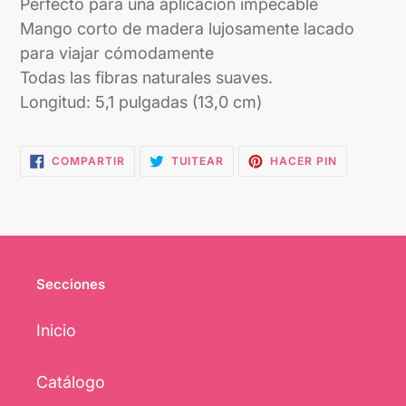
Perfecto para una aplicación impecable
Mango corto de madera lujosamente lacado
para viajar cómodamente
Todas las fibras naturales suaves.
Longitud: 5,1 pulgadas (13,0 cm)
COMPARTIR
TUITEAR
PINEAR
COMPARTIR
TUITEAR
HACER PIN
EN
EN
EN
FACEBOOK
TWITTER
PINTEREST
Secciones
Inicio
Catálogo