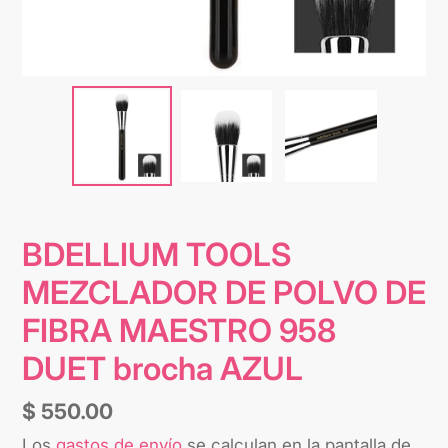
BDELLIUM TOOLS
MEZCLADOR DE POLVO DE
FIBRA MAESTRO 958
DUET brocha AZUL
Precio
$ 550.00
habitual
Los
gastos de envío
se calculan en la pantalla de