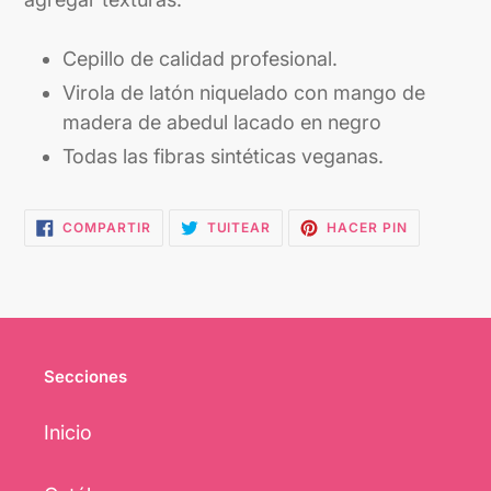
Cepillo de calidad profesional.
Virola de latón niquelado con mango de
madera de abedul lacado en negro
Todas las fibras sintéticas veganas.
COMPARTIR
TUITEAR
PINEAR
COMPARTIR
TUITEAR
HACER PIN
EN
EN
EN
FACEBOOK
TWITTER
PINTEREST
Secciones
Inicio