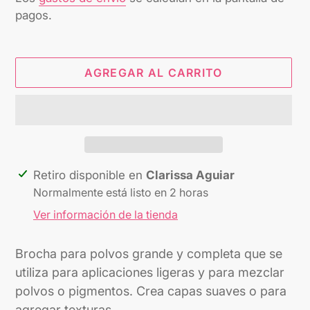
pagos.
AGREGAR AL CARRITO
Agregando
Retiro disponible en
Clarissa Aguiar
el
Normalmente está listo en 2 horas
producto
Ver información de la tienda
a
tu
Brocha para polvos grande y completa que se
carrito
utiliza para aplicaciones ligeras y para mezclar
polvos o pigmentos. Crea capas suaves o para
agregar texturas.