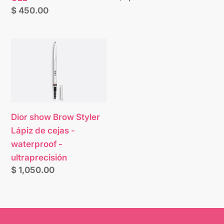
habitual
Precio
$ 450.00
habitual
Dior
show
Brow
Styler
Lápiz
de
Dior show Brow Styler
cejas
Lápiz de cejas -
-
waterproof -
waterproof
ultraprecisión
-
Precio
$ 1,050.00
ultraprecisión
habitual