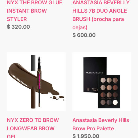
NYX THE BROW GLUE
ANASTASIA BEVERLLY
para
INSTANT BROW
HILLS 7B DUO ANGLE
cejas)
STYLER
BRUSH (brocha para
Precio
$ 320.00
cejas)
habitual
Precio
$ 600.00
habitual
NYX
Anastasia
ZERO
Beverly
TO
Hills
BROW
Brow
LONGWEAR
Pro
BROW
Palette
GEL
NYX ZERO TO BROW
Anastasia Beverly Hills
LONGWEAR BROW
Brow Pro Palette
Precio
$ 1,950.00
GEL