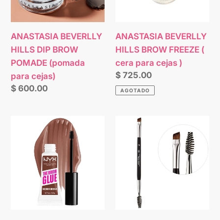
n
POMADE
(
(pomada
cera
:
para
para
ANASTASIA BEVERLLY
ANASTASIA BEVERLLY
cejas)
cejas
HILLS DIP BROW
HILLS BROW FREEZE (
)
POMADE (pomada
cera para cejas )
Precio
$ 725.00
para cejas)
habitual
Precio
$ 600.00
AGOTADO
habitual
NYX
ANASTASIA
THE
BEVERLLY
BROW
HILLS
GLUE
7B
INSTANT
DUO
BROW
ANGLE
STYLER
BRUSH
(brocha